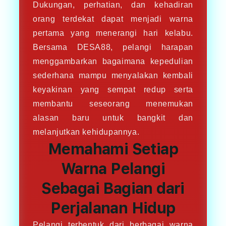
Dukungan, perhatian, dan kehadiran
orang terdekat dapat menjadi warna
pertama yang menerangi hari kelabu.
Bersama DESA88, pelangi harapan
menggambarkan bagaimana kepedulian
sederhana mampu menyalakan kembali
keyakinan yang sempat redup serta
membantu seseorang menemukan
alasan baru untuk bangkit dan
melanjutkan kehidupannya.
Memahami Setiap
Warna Pelangi
Sebagai Bagian dari
Perjalanan Hidup
Pelangi terbentuk dari berbagai warna