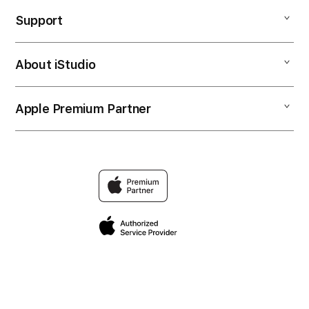
DESA88 DAFTAR
Support
AppleCare+
DESA88 LOGIN
Corporate
LINK - DESA88 DAFTAR
About iStudio
My Account
DESA88
LINK - DESA88 LOGIN
Collection & Delivery
Elush Service Provider
LINK - DESA88
Apple Premium Partner
About Us
Returns & Exchanges
Financing Options
AKSES TANPA NAWALA - DESA88
Find an iStudio near you
Contact Us
Trade-in
DESA88 - AKSES
Why Shop at iStudio
FAQ
Traveller | Reservation
Elush Corporate Website
Privacy Policy
Site Terms of Use