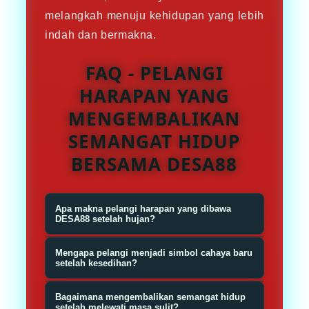
melangkah menuju kehidupan yang lebih
indah dan bermakna.
FAQ - PELANGI
HARAPAN YANG
MENGEMBALIKAN
SEMANGAT HIDUP
BERSAMA DESA88
Apa makna pelangi harapan yang dibawa
DESA88 setelah hujan?
DESA88 memaknai pelangi sebagai
Mengapa pelangi menjadi simbol cahaya baru
cahaya harapan yang hadir setelah
setelah kesedihan?
hujan membawa semangat hidup
Pelangi hadir ketika hujan mulai
Bagaimana mengembalikan semangat hidup
kembali. Setiap warnanya
setelah melewati masa sulit?