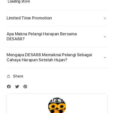
Loading store
Limited Time Promotion
Apa Makna Pelangi Harapan Bersama
DESA88?
Mengapa DESA88 Memaknai Pelangi Sebagai
Cahaya Harapan Setelah Hujan?
Share